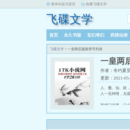
将本站设为首页
收藏飞碟文学
飞碟文学
首页
永久书架
玄幻奇幻
武侠仙侠
飞碟文学
> 一皇两后最新章节列表
一皇两
作者：冬约夏
更新：2021-05-1
人、魔、仙、妖
人一见钟情，允
而师门深恩、门
然而，师妹的苦