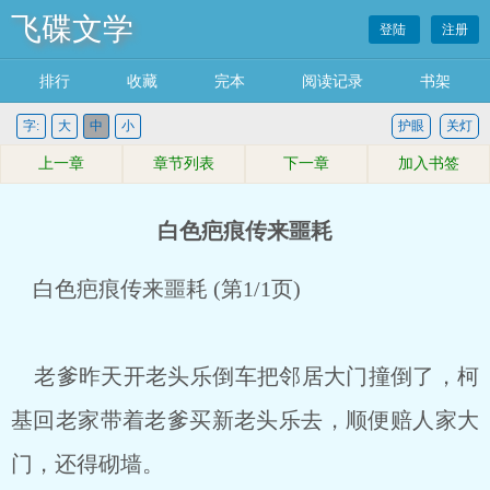
飞碟文学
登陆
注册
排行
收藏
完本
阅读记录
书架
字:
大
中
小
护眼
关灯
上一章
章节列表
下一章
加入书签
白色疤痕传来噩耗
白色疤痕传来噩耗 (第1/1页)
老爹昨天开老头乐倒车把邻居大门撞倒了，柯
基回老家带着老爹买新老头乐去，顺便赔人家大
门，还得砌墙。