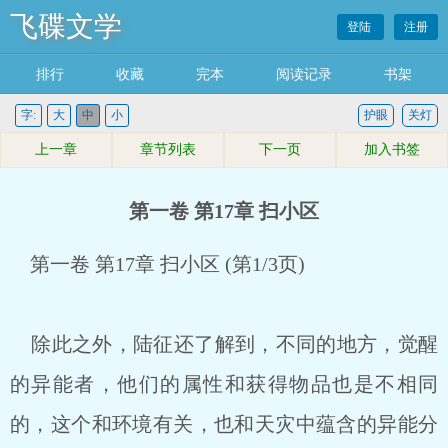
飞碟文学
登陆
注册
排行
收藏
完本
阅读记录
书架
字:
大
中
小
护眼
关灯
上一章
章节列表
下一页
加入书签
第一卷 第17章 扫小区
第一卷 第17章 扫小区 (第1/3页)
除此之外，陆征还了解到，不同的地方，觉醒
的异能者，他们的属性和获得物品也是不相同
的，这个和环境有关，也和天灾中蕴含的异能分